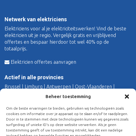
Netwerk van elektriciens
Elektriciens voor al je elektriciteitswerken! Vind de beste
elektricien uit je regio. Vergelijk gratis en vrijblijvend
offertes en bespaar hierdoor tot wel 40% op de
totaalprijs.
Elektricien offertes aanvragen
Actief in alle provincies
Brussel
|
Limburg
|
Antwerpen
|
Oost-Vlaanderen
|
Vlaams-Brabant
|
West-Vlaanderen
Beheer toestemming
Over Mvuelektro
Om de beste ervaringen te bieden, gebruiken wij technologieën zoals
cookies om informatie over je apparaat op te slaan en/of te raadplegen.
Wie zijn wij?
Door in te stemmen met deze technologieën kunnen wij gegevens zoals
surfgedrag of unieke ID's op deze website verwerken. Als je geen
Bij jou in de provincie
toestemming geeft of uw toestemming intrekt, kan dit een nadelige
invloed hebben op bepaalde functies en mogelijkheden.