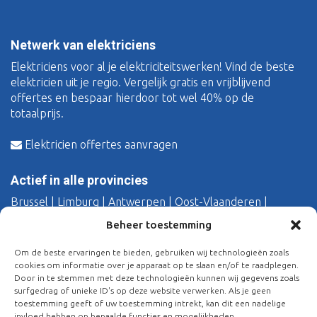
Netwerk van elektriciens
Elektriciens voor al je elektriciteitswerken! Vind de beste
elektricien uit je regio. Vergelijk gratis en vrijblijvend
offertes en bespaar hierdoor tot wel 40% op de
totaalprijs.
Elektricien offertes aanvragen
Actief in alle provincies
Brussel
|
Limburg
|
Antwerpen
|
Oost-Vlaanderen
|
Vlaams-Brabant
|
West-Vlaanderen
Beheer toestemming
Over Mvuelektro
Om de beste ervaringen te bieden, gebruiken wij technologieën zoals
cookies om informatie over je apparaat op te slaan en/of te raadplegen.
Wie zijn wij?
Door in te stemmen met deze technologieën kunnen wij gegevens zoals
surfgedrag of unieke ID's op deze website verwerken. Als je geen
Bij jou in de provincie
toestemming geeft of uw toestemming intrekt, kan dit een nadelige
invloed hebben op bepaalde functies en mogelijkheden.